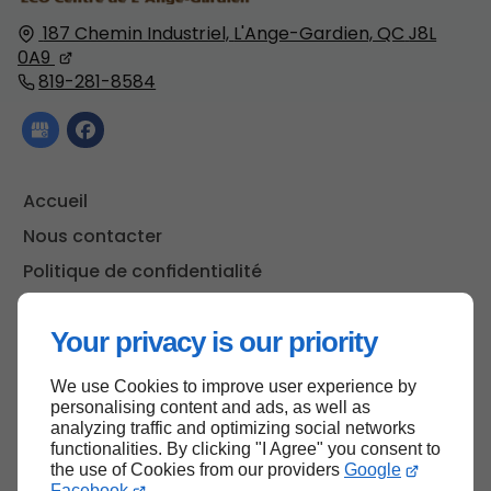
187 Chemin Industriel,
L'Ange-Gardien, QC
J8L
0A9
819-281-8584
Accueil
Nous contacter
Politique de confidentialité
Plan du site
Your privacy is our priority
We use Cookies to improve user experience by
Haut de page
personalising content and ads, as well as
analyzing traffic and optimizing social networks
functionalities. By clicking "I Agree" you consent to
the use of Cookies from our providers
Google
Facebook
.